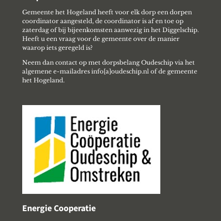
Gemeente het Hogeland heeft voor elk dorp een dorpen
coordinator aangesteld, de coordinator is af en toe op
zaterdag of bij bijeenkomsten aanwezig in het Diggelschip.
Heeft u een vraag voor de gemeente over de manier
waarop iets geregeld is?
Neem dan contact op met dorpsbelang Oudeschip via het
algemene e-mailadres info[a]oudeschip.nl of de gemeente
het Hogeland.
Energie Cooperatie