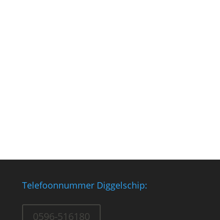
Inwoners aan het woord over de industrie,
wonen, werken en stemmen in Oudeschip.
Artikel en video door Martin Drent. Lees het
hele artikel op RTVNoord hier » PS: Oudeschip
heeft een eigen stemkantoor 🙂
Telefoonnummer Diggelschip:
0596-516180