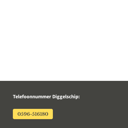
Noordroute (250 km), een Zuidroute (350
km) en vanaf 1 april aanstaande een
Oostroute (200 km). De laatste route voert
door Roodeschool, Oosteinde, Oudeschip
en langs de Eemshaven. Deelnemers
hebben twee jaar om één route te...
Telefoonnummer Diggelschip:
0596-516180