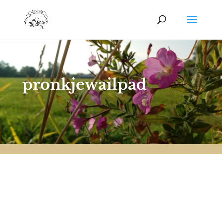
pronkjewailpad