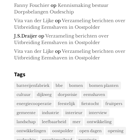
Fanny Fouchier
op
Kennismaking bestuur
Dorpsbelangen Oudeschip
Vita van der Lijke
op
Verzameling berichten over
Uitbreiding Eemshaven in Oostpolder
J.S.Draijer
op
Verzameling berichten over
Uitbreiding Eemshaven in Oostpolder
Vita van der Lijke
op
Verzameling berichten over
Uitbreiding Eemshaven in Oostpolder
Tags
batterijenfabriek
bbe
bomen
bomen planten
cultuur
dijkweg
dorpsvisie
eemshaven
energiecooperatie
feestelijk
fietstocht
fruitpers
gemeente
industrie
interieur
interview
landschap
leefbaarheid
mer
ontwikkeling
ontwikkelingen
oostpolder
open dagen
opening
oudeschip
pronkjewailpad
provincie