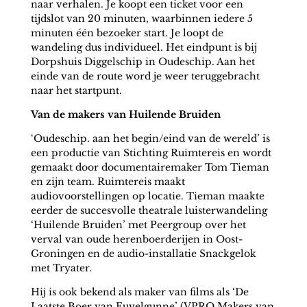
naar verhalen. Je koopt een ticket voor een
tijdslot van 20 minuten, waarbinnen iedere 5
minuten één bezoeker start. Je loopt de
wandeling dus individueel. Het eindpunt is bij
Dorpshuis Diggelschip in Oudeschip. Aan het
einde van de route word je weer teruggebracht
naar het startpunt.
Van de makers van Huilende Bruiden
‘Oudeschip. aan het begin/eind van de wereld’ is
een productie van Stichting Ruimtereis en wordt
gemaakt door documentairemaker Tom Tieman
en zijn team. Ruimtereis maakt
audiovoorstellingen op locatie. Tieman maakte
eerder de succesvolle theatrale luisterwandeling
‘Huilende Bruiden’ met Peergroup over het
verval van oude herenboerderijen in Oost-
Groningen en de audio-installatie Snackgelok
met Tryater.
Hij is ook bekend als maker van films als ‘De
Laatste Boer van Euvelgunne’ (VPRO Makers van