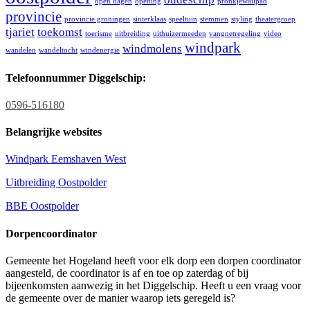
open dagen
opening
pronkjewailpad
provincie
provincie groningen
sinterklaas
speeltuin
stemmen
styling
theatergroep
tjariet
toekomst
toerisme
uitbreiding
uithuizermeeden
vangnetregeling
video
windpark
windmolens
wandelen
wandeltocht
windenergie
Telefoonnummer Diggelschip:
0596-516180
Belangrijke websites
Windpark Eemshaven West
Uitbreiding Oostpolder
BBE Oostpolder
Dorpencoordinator
Gemeente het Hogeland heeft voor elk dorp een dorpen coordinator
aangesteld, de coordinator is af en toe op zaterdag of bij
bijeenkomsten aanwezig in het Diggelschip. Heeft u een vraag voor
de gemeente over de manier waarop iets geregeld is?