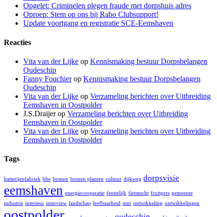
Opgelet: Criminelen plegen fraude met dorpshuis adres
Oproep: Stem op ons bij Rabo Clubsupport!
Update voortgang en registratie SCE-Eemshaven
Reacties
Vita van der Lijke
op
Kennismaking bestuur Dorpsbelangen
Oudeschip
Fanny Fouchier
op
Kennismaking bestuur Dorpsbelangen
Oudeschip
Vita van der Lijke
op
Verzameling berichten over Uitbreiding
Eemshaven in Oostpolder
J.S.Draijer
op
Verzameling berichten over Uitbreiding
Eemshaven in Oostpolder
Vita van der Lijke
op
Verzameling berichten over Uitbreiding
Eemshaven in Oostpolder
Tags
dorpsvisie
batterijenfabriek
bbe
bomen
bomen planten
cultuur
dijkweg
eemshaven
energiecooperatie
feestelijk
fietstocht
fruitpers
gemeente
industrie
interieur
interview
landschap
leefbaarheid
mer
ontwikkeling
ontwikkelingen
oostpolder
oudeschip