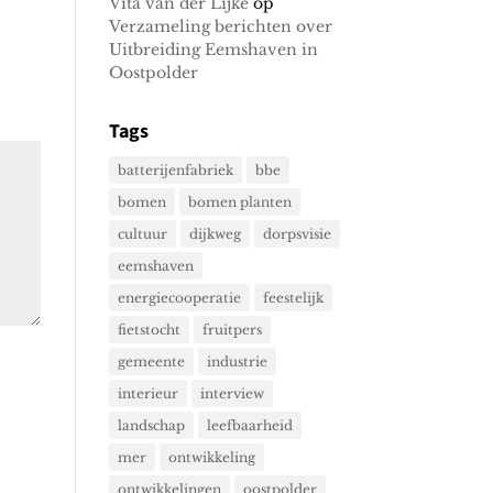
Vita van der Lijke
op
Verzameling berichten over
Uitbreiding Eemshaven in
Oostpolder
Tags
batterijenfabriek
bbe
bomen
bomen planten
cultuur
dijkweg
dorpsvisie
eemshaven
energiecooperatie
feestelijk
fietstocht
fruitpers
gemeente
industrie
interieur
interview
landschap
leefbaarheid
mer
ontwikkeling
ontwikkelingen
oostpolder