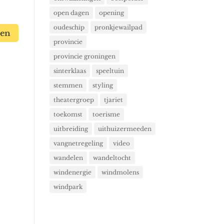
open dagen
opening
oudeschip
pronkjewailpad
provincie
provincie groningen
sinterklaas
speeltuin
stemmen
styling
theatergroep
tjariet
toekomst
toerisme
uitbreiding
uithuizermeeden
vangnetregeling
video
wandelen
wandeltocht
windenergie
windmolens
windpark