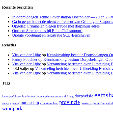
naar:
Recente berichten
Inloopmiddagen TenneT over station Oostpolder — 20 en 25 a
Ga in gesprek met de nieuwe directeur van Groningen Seaports
Opgelet: Criminelen plegen fraude met dorpshuis adres
Oproep: Stem op ons bij Rabo Clubsupport!
Update voortgang en registratie SCE-Eemshaven
Reacties
Vita van der Lijke
op
Kennismaking bestuur Dorpsbelangen O
Fanny Fouchier
op
Kennismaking bestuur Dorpsbelangen Oud
Vita van der Lijke
op
Verzameling berichten over Uitbreiding 
J.S.Draijer
op
Verzameling berichten over Uitbreiding Eemshav
Vita van der Lijke
op
Verzameling berichten over Uitbreiding 
Tags
eemsh
dorpsvisie
batterijenfabriek
bbe
bomen
bomen planten
cultuur
dijkweg
provincie
oudeschip
dagen
opening
pronkjewailpad
provincie groningen
sinter
windpark