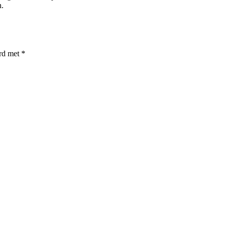
n.
erd met
*