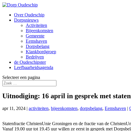
Over Oudeschip
Dorpsnieuws
Activiteiten
Bijeenkomsten
Gemeente
Eemshaven
Dorpsbelang
Klankbordgroep
Bedrijven
de Oudeschipster
Leefbaarheidsagenda
Selecteer een pagina
Uitnodiging: 16 april in gesprek met stat
apr 11, 2024
|
activiteiten
,
bijeenkomsten
,
dorpsbelang
,
Eemshaven
|
Statenfractie ChristenUnie Groningen en de fractie van de Christen
Vanaf 19.00 uur tot 19.45 uur willen ze eerst in gesprek met Dorps