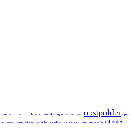
oostpolder
w
landschap
leefbaarheid
mer
ontwikkeling
ontwikkelingen
open
windmolens
uizermeeden
vangnetregeling
video
wandelen
wandeltocht
windenergie