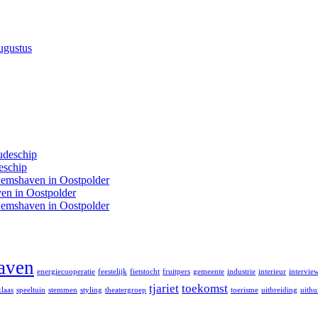
ugustus
udeschip
eschip
Eemshaven in Oostpolder
en in Oostpolder
Eemshaven in Oostpolder
aven
energiecooperatie
feestelijk
fietstocht
fruitpers
gemeente
industrie
interieur
intervie
tjariet
toekomst
klaas
speeltuin
stemmen
styling
theatergroep
toerisme
uitbreiding
uith