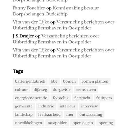
Dorpsbelangen Oudeschip
Fanny Fouchier
op
Kennismaking bestuur
Dorpsbelangen Oudeschip
Vita van der Lijke
op
Verzameling berichten over
Uitbreiding Eemshaven in Oostpolder
J.S.Draijer
op
Verzameling berichten over
Uitbreiding Eemshaven in Oostpolder
Vita van der Lijke
op
Verzameling berichten over
Uitbreiding Eemshaven in Oostpolder
Tags
batterijenfabriek
bbe
bomen
bomen planten
cultuur
dijkweg
dorpsvisie
eemshaven
energiecooperatie
feestelijk
fietstocht
fruitpers
gemeente
industrie
interieur
interview
landschap
leefbaarheid
mer
ontwikkeling
ontwikkelingen
oostpolder
open dagen
opening