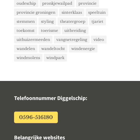
oudeschip
pronkjewailpad
provincie
provincie groningen
sinterklaas
speeltuin
stemmen
styling
theatergroep
tjariet
toekomst
toerisme
uitbreiding
uithuizermeeden
vangnetregeling
video
wandelen
wandeltocht
windenergie
windmolens
windpark
Telefoonnummer Diggelschip:
0596-516180
Belangrijke websites