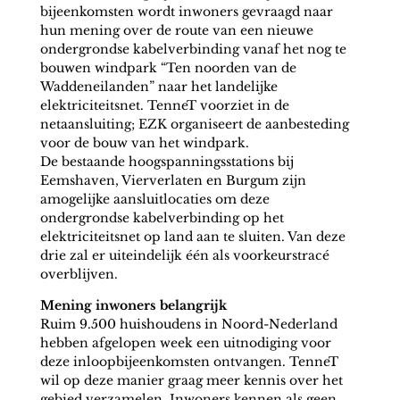
bijeenkomsten wordt inwoners gevraagd naar
hun mening over de route van een nieuwe
ondergrondse kabelverbinding vanaf het nog te
bouwen windpark “Ten noorden van de
Waddeneilanden” naar het landelijke
elektriciteitsnet. TenneT voorziet in de
netaansluiting; EZK organiseert de aanbesteding
voor de bouw van het windpark.
De bestaande hoogspanningsstations bij
Eemshaven, Vierverlaten en Burgum zijn
amogelijke aansluitlocaties om deze
ondergrondse kabelverbinding op het
elektriciteitsnet op land aan te sluiten. Van deze
drie zal er uiteindelijk één als voorkeurstracé
overblijven.
Mening inwoners belangrijk
Ruim 9.500 huishoudens in Noord-Nederland
hebben afgelopen week een uitnodiging voor
deze inloopbijeenkomsten ontvangen. TenneT
wil op deze manier graag meer kennis over het
gebied verzamelen. Inwoners kennen als geen