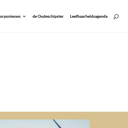
orpsnieuws
de Oudeschipster
Leefbaarheidsagenda
ners van Oudeschip (en