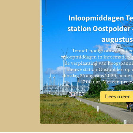
Inloopmiddagen Te
station Oostpolder 
augustu
TenneT nodigt omwonenden 
inloopmiddagen in informatiecen
de verplaatsing van hoogspanni
nieuwe station Oostpolder: op
dinsdag 25 augustus 2026, beide 
17.00 uur. Met een projec
Lees meer