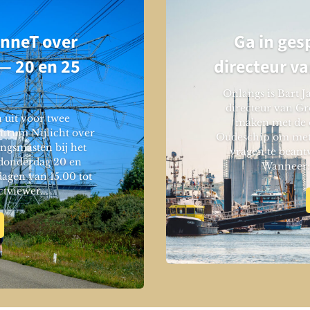
nneT over
Ga in ges
— 20 en 25
directeur v
s
Onlangs is Bart 
directeur van Gr
uit voor twee
maken met de 
trum Nijlicht over
Oudeschip om met u
ngsmasten bij het
vragen te beant
 donderdag 20 en
Wanneer:
dagen van 15.00 tot
tviewer...