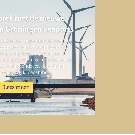
prek met de nieuwe
an Groningen Seaports
Jan Hoevers begonnen als nieuwe
oningen Seaports. Om kennis te
omgeving komt hij graag naar
 in gesprek te gaan; te luisteren,
woorden en ideeën op te halen.
 Maandag 15 december...
Lees meer