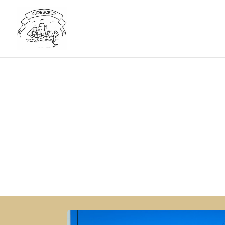
Dorpswebsi
Het laatste nieuws, ontwikkel
omstreken).
Download dorpsvisie
Word li