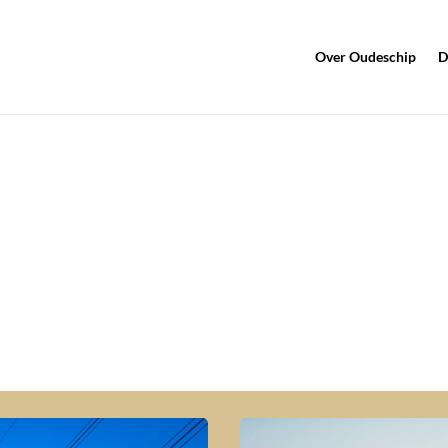
Over Oudeschip
D
te Oudeschip
ingen en meer informatie voor en door inwo
d!