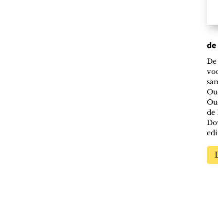
de
’n land! naar Oudeschip. Gasten zijn bewoner Jan
De 
andeling die eerdaags door Oudeschip te volgen is
voo
agen van Louis Stiller en Geurt van Dijk. Publiek...
sa
Ou
Ou
de 
Dow
edi